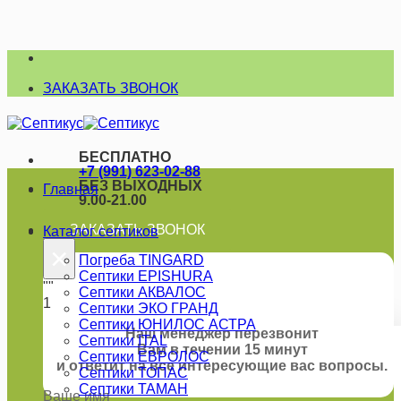
Skip
to
ЗАКАЗАТЬ ЗВОНОК
content
БЕСПЛАТНО
+7 (991) 623-02-88
БЕЗ ВЫХОДНЫХ
Главная
9.00-21.00
ЗАКАЗАТЬ ЗВОНОК
Каталог септиков
×
Погреба TINGARD
Септики EPISHURA
""
Септики АКВАЛОС
1
Септики ЭКО ГРАНД
Септики ЮНИЛОС АСТРА
Наш менеджер перезвонит
Септики ITAL
Вам в течении 15 минут
Септики ЕВРОЛОС
и ответит на все интересующие вас вопросы.
Септики ТОПАС
Септики ТАМАН
Ваше имя