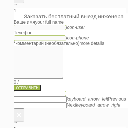
""
1
Заказать бесплатный выезд инженера
Ваше имя
your full name
icon-user
Телефон
icon-phone
*комментарий (необязательно)
more details
0
/
ОТПРАВИТЬ
keyboard_arrow_left
Previous
Next
keyboard_arrow_right
×
""