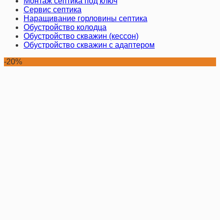
Монтаж септика под ключ
Сервис септика
Наращивание горловины септика
Обустройство колодца
Обустройство скважин (кессон)
Обустройство скважин с адаптером
-20%