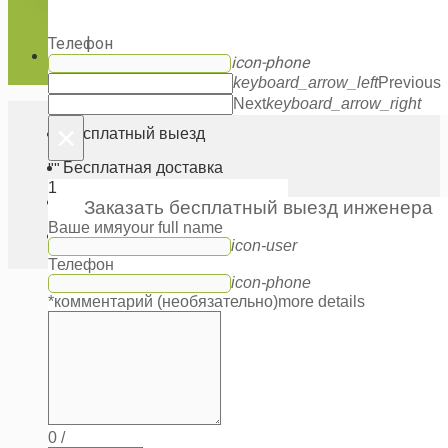
keyboard_arrow_left
Previous
Next
keyboard_arrow_right
Телефон
Search
icon-phone
for:
keyboard_arrow_left
Previous
Next
keyboard_arrow_right
×
Бесплатный выезд
Бесплатная доставка
""
1
Оплата по факту
Заказать бесплатный выезд инженера
Ваше имя
your full name
Монтаж круглый год
icon-user
Телефон
icon-phone
*комментарий (необязательно)
more details
0
/