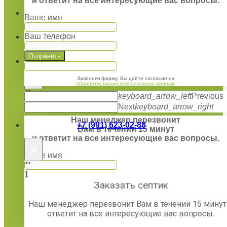
и ответит на все интересующие вас вопросы.
Отзывы
Ваше имя
Ваш телефон
Контакты
Отправить
×
Заполняя форму, Вы даёте согласие на
обработку ваших персональных данных
.
""
keyboard_arrow_left
Previous
1
Next
keyboard_arrow_right
Наш менеджер перезвонит
+7 (991) 623-02-88
Вам в течении 15 минут
и ответит на все интересующие вас вопросы.
×
Ваше имя
""
Ваш телефон
1
Заказать септик
Отправить
Наш менеджер перезвонит Вам в течении 15 минут
ответит на все интересующие вас вопросы.
Заполняя форму, Вы даёте согласие на
обработку ваших персональных данных
.