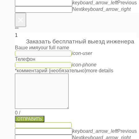
keyboard_arrow_left
Previous
Next
keyboard_arrow_right
×
""
1
Заказать бесплатный выезд инженера
Ваше имя
your full name
icon-user
Телефон
icon-phone
*комментарий (необязательно)
more details
0
/
ОТПРАВИТЬ
keyboard_arrow_left
Previous
Next
keyboard_arrow_right