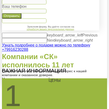
Ваш телефон
Отправить
Заполняя форму, Вы даёте согласие на
обработку ваших персональных данных
.
keyboard_arrow_left
Previous
Next
keyboard_arrow_right
Узнать подробнее о подарке можно по телефону
+79916230288
Компании «СК»
исполнилось 11 лет
ВАЖНАЯ ИНФОРМАЦИЯ
Спасибо клиентам за проявленный интерес к нашей
компании и оказанное доверие.
Мы надеемся что и в дальнейшем наше сотрудничество
ЦЕНЫ
1
будет плодотворным и успешным!