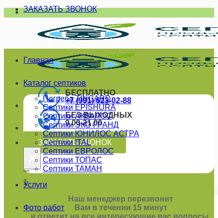
ЗАКАЗАТЬ ЗВОНОК
Skip
to
content
Главная
Каталог септиков
БЕСПЛАТНО
Погреба TINGARD
+7 (991) 623-02-88
Септики EPISHURA
БЕЗ ВЫХОДНЫХ
Септики АКВАЛОС
9.00-21.00
Септики ЭКО ГРАНД
Септики ЮНИЛОС АСТРА
ЗАКАЗАТЬ ЗВОНОК
Септики ITAL
Септики ЕВРОЛОС
×
Септики ТОПАС
Септики ТАМАН
""
1
Услуги
Наш менеджер перезвонит
Фото работ
Вам в течении 15 минут
и ответит на все интересующие вас вопросы.