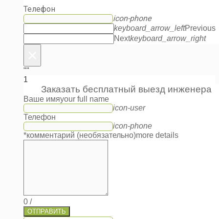
Телефон
icon-phone
keyboard_arrow_left
Previous
Next
keyboard_arrow_right
×
""
1
Заказать бесплатный выезд инженера
Ваше имя
your full name
icon-user
Телефон
icon-phone
*комментарий (необязательно)
more details
0
/
ОТПРАВИТЬ