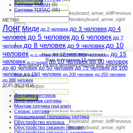
ОТПРАВИТЬ
Септики ТАМАН
(8)
Септики ТОПАС
(86)
keyboard_arrow_left
Previous
Next
keyboard_arrow_right
МЕТКИ:
Лонг
×
Миди
до 4
до 3 человек
до 2 человек
до 5 человек
до 6 человек
человек
до 7
""
до 8 человек
до 10
1
до 9 человек
человек
человек
до 15
до 12 человек
Наш менеджер перезвонит
до 11 человек
до 13 человек
Вам в течении 15 минут
человек
до 20 человек
до 30 человек
до 17 человек
и ответит на все интересующие вас вопросы.
до 40 человек
до 50 человек
до 75 человек
до 100
человек
до 150 человек
до 200 человек
до 250 человек
Ваше имя
до 300 человек
ДОП. УСЛУГИ
Ваш телефон
Доставка септиков
Отправить
Шеф монтаж септика
Монтаж септика под ключ
Сервис септика
Заполняя форму, Вы даёте согласие на
обработку ваших персональных данных
.
Наращивание горловины септика
keyboard_arrow_left
Previous
Обустройство колодца
Обустройство скважин (кессон)
Next
keyboard_arrow_right
Обустройство скважин с адаптером