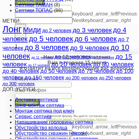
ОТПРАВИТЬ
Септики ТАМАН
(8)
Септики ТОПАС
(86)
keyboard_arrow_left
Previous
Next
keyboard_arrow_right
МЕТКИ:
Лонг
×
Миди
до 4
до 3 человек
до 2 человек
до 5 человек
до 6 человек
человек
до 7
""
до 8 человек
до 10
1
до 9 человек
человек
человек
до 15
до 12 человек
Наш менеджер перезвонит
до 11 человек
до 13 человек
Вам в течении 15 минут
человек
до 20 человек
до 30 человек
до 17 человек
и ответит на все интересующие вас вопросы.
до 40 человек
до 50 человек
до 75 человек
до 100
человек
до 150 человек
до 200 человек
до 250 человек
Ваше имя
до 300 человек
ДОП. УСЛУГИ
Ваш телефон
Доставка септиков
Отправить
Шеф монтаж септика
Монтаж септика под ключ
Сервис септика
Заполняя форму, Вы даёте согласие на
обработку ваших персональных данных
.
Наращивание горловины септика
keyboard_arrow_left
Previous
Обустройство колодца
Обустройство скважин (кессон)
Next
keyboard_arrow_right
Обустройство скважин с адаптером