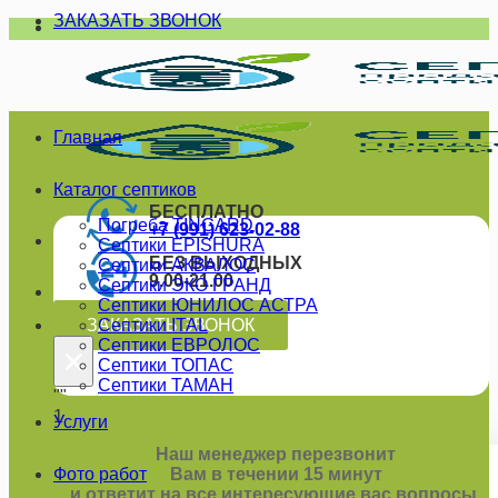
ЗАКАЗАТЬ ЗВОНОК
Skip
to
content
Главная
Каталог септиков
БЕСПЛАТНО
Погреба TINGARD
+7 (991) 623-02-88
Септики EPISHURA
БЕЗ ВЫХОДНЫХ
Септики АКВАЛОС
9.00-21.00
Септики ЭКО ГРАНД
Септики ЮНИЛОС АСТРА
ЗАКАЗАТЬ ЗВОНОК
Септики ITAL
Септики ЕВРОЛОС
×
Септики ТОПАС
Септики ТАМАН
""
1
Услуги
Наш менеджер перезвонит
Фото работ
Вам в течении 15 минут
и ответит на все интересующие вас вопросы.