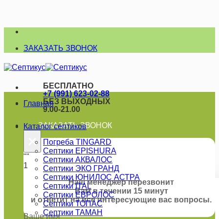
Skip
to
ЗАКАЗАТЬ ЗВОНОК
content
БЕСПЛАТНО
+7 (991) 623-02-88
БЕЗ ВЫХОДНЫХ
Главная
9.00-21.00
ЗАКАЗАТЬ ЗВОНОК
Каталог септиков
×
Погреба TINGARD
Септики EPISHURA
""
Септики АКВАЛОС
1
Септики ЭКО ГРАНД
Септики ЮНИЛОС АСТРА
Наш менеджер перезвонит
Септики ITAL
Вам в течении 15 минут
Септики ЕВРОЛОС
и ответит на все интересующие вас вопросы.
Септики ТОПАС
Септики ТАМАН
Ваше имя