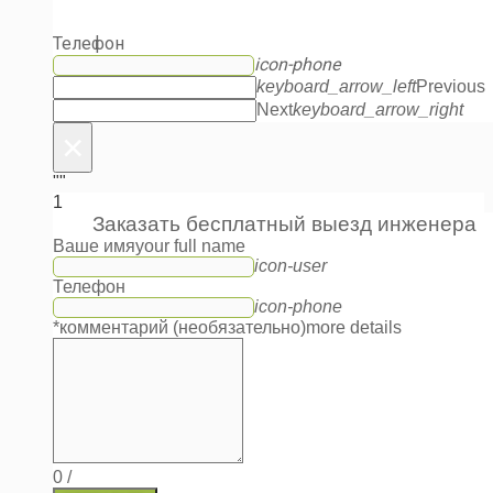
Телефон
icon-phone
keyboard_arrow_left
Previous
Next
keyboard_arrow_right
×
""
1
Заказать бесплатный выезд инженера
Ваше имя
your full name
icon-user
Телефон
icon-phone
*комментарий (необязательно)
more details
0
/