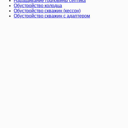
Наращивание горловины септика
Обустройство колодца
Обустройство скважин (кессон)
Обустройство скважин с адаптером