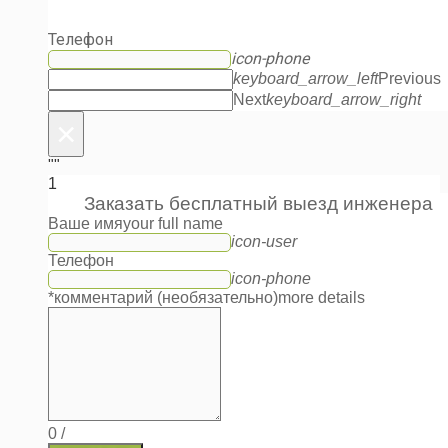
Телефон
icon-phone
keyboard_arrow_left
Previous
Next
keyboard_arrow_right
×
""
1
Заказать бесплатный выезд инженера
Ваше имя
your full name
icon-user
Телефон
icon-phone
*комментарий (необязательно)
more details
0
/