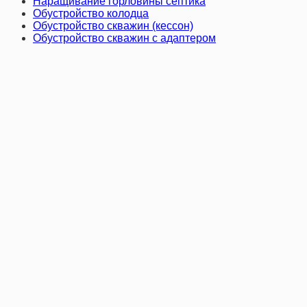
Наращивание горловины септика
Обустройство колодца
Обустройство скважин (кессон)
Обустройство скважин с адаптером