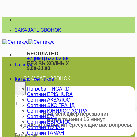
Skip
to
ЗАКАЗАТЬ ЗВОНОК
content
БЕСПЛАТНО
+7 (991) 623-02-88
БЕЗ ВЫХОДНЫХ
Главная
9.00-21.00
ЗАКАЗАТЬ ЗВОНОК
Каталог септиков
×
Погреба TINGARD
Септики EPISHURA
""
Септики АКВАЛОС
1
Септики ЭКО ГРАНД
Септики ЮНИЛОС АСТРА
Наш менеджер перезвонит
Септики ITAL
Вам в течении 15 минут
Септики ЕВРОЛОС
и ответит на все интересующие вас вопросы.
Септики ТОПАС
Септики ТАМАН
Ваше имя