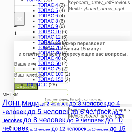
keyboard_arrow_left
Previous
ТОПАС 4
(2)
Next
keyboard_arrow_right
ТОПАС 5
(4)
×
ТОПАС 6
(4)
ТОПАС 8
(6)
ТОПАС 9
(6)
""
ТОПАС 10
(6)
1
ТОПАС 12
(6)
ТОПАС 15
(6)
Наш менеджер перезвонит
ТОПАС 20
(4)
Вам в течении 15 минут
ТОПАС 30
(4)
и ответит на все интересующие вас вопросы.
ТОПАС 40
(2)
ТОПАС 50
(2)
Ваше имя
ТОПАС 75
(2)
ТОПАС 100
(2)
Ваш телефон
ТОПАС 150
(2)
ТОПАС-С
(28)
Отправить
МЕТКИ:
Лонг
Заполняя форму, Вы даёте согласие на
Миди
до 4
до 3 человек
обработку ваших персональных данных
.
до 2 человек
keyboard_arrow_left
Previous
до 5 человек
до 6 человек
человек
до 7
Next
keyboard_arrow_right
до 8 человек
до 10
до 9 человек
человек
человек
до 15
до 12 человек
до 11 человек
до 13 человек