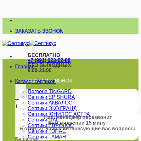
Skip
to
ЗАКАЗАТЬ ЗВОНОК
content
БЕСПЛАТНО
+7 (991) 623-02-88
БЕЗ ВЫХОДНЫХ
Главная
9.00-21.00
ЗАКАЗАТЬ ЗВОНОК
Каталог септиков
×
Погреба TINGARD
Септики EPISHURA
""
Септики АКВАЛОС
1
Септики ЭКО ГРАНД
Септики ЮНИЛОС АСТРА
Наш менеджер перезвонит
Септики ITAL
Вам в течении 15 минут
Септики ЕВРОЛОС
и ответит на все интересующие вас вопросы.
Септики ТОПАС
Септики ТАМАН
Ваше имя