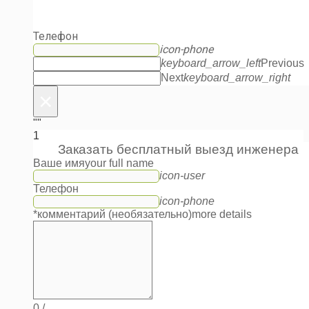
Телефон
icon-phone
keyboard_arrow_left
Previous
Next
keyboard_arrow_right
×
""
1
Заказать бесплатный выезд инженера
Ваше имя
your full name
icon-user
Телефон
icon-phone
*комментарий (необязательно)
more details
0
/