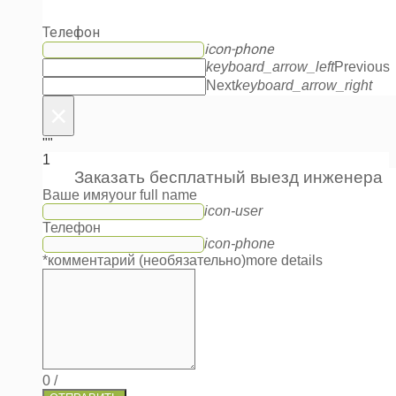
Телефон
icon-phone
keyboard_arrow_left
Previous
Next
keyboard_arrow_right
×
""
1
Заказать бесплатный выезд инженера
Ваше имя
your full name
icon-user
Телефон
icon-phone
*комментарий (необязательно)
more details
0
/