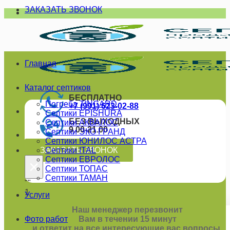
ЗАКАЗАТЬ ЗВОНОК
Skip
to
content
Главная
Каталог септиков
БЕСПЛАТНО
Погреба TINGARD
+7 (991) 623-02-88
Септики EPISHURA
БЕЗ ВЫХОДНЫХ
Септики АКВАЛОС
9.00-21.00
Септики ЭКО ГРАНД
Септики ЮНИЛОС АСТРА
ЗАКАЗАТЬ ЗВОНОК
Септики ITAL
Септики ЕВРОЛОС
×
Септики ТОПАС
Септики ТАМАН
""
1
Услуги
Наш менеджер перезвонит
Фото работ
Вам в течении 15 минут
и ответит на все интересующие вас вопросы.