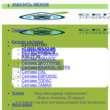
ЗАКАЗАТЬ ЗВОНОК
Skip
to
content
Главная
Каталог септиков
БЕСПЛАТНО
+7 (991) 623-02-88
Погреба TINGARD
БЕЗ ВЫХОДНЫХ
Септики EPISHURA
9.00-21.00
Септики АКВАЛОС
Септики ЭКО ГРАНД
ЗАКАЗАТЬ ЗВОНОК
Септики ЮНИЛОС АСТРА
×
Септики ITAL
Септики ЕВРОЛОС
""
Септики ТОПАС
1
Септики ТАМАН
Услуги
Наш менеджер перезвонит
Вам в течении 15 минут
и ответит на все интересующие вас вопросы.
Фото работ