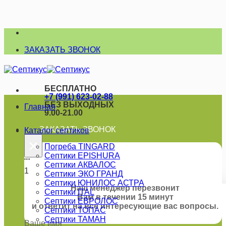
Skip
to
ЗАКАЗАТЬ ЗВОНОК
content
БЕСПЛАТНО
+7 (991) 623-02-88
БЕЗ ВЫХОДНЫХ
Главная
9.00-21.00
ЗАКАЗАТЬ ЗВОНОК
Каталог септиков
×
Погреба TINGARD
Септики EPISHURA
""
Септики АКВАЛОС
1
Септики ЭКО ГРАНД
Септики ЮНИЛОС АСТРА
Наш менеджер перезвонит
Септики ITAL
Вам в течении 15 минут
Септики ЕВРОЛОС
и ответит на все интересующие вас вопросы.
Септики ТОПАС
Септики ТАМАН
Ваше имя