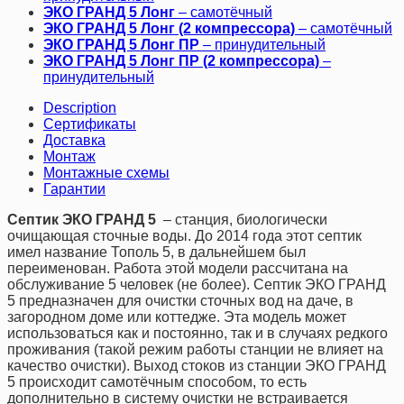
ЭКО ГРАНД 5 Лонг
– самотёчный
ЭКО ГРАНД 5 Лонг (2 компрессора)
– самотёчный
ЭКО ГРАНД 5 Лонг ПР
– принудительный
ЭКО ГРАНД 5 Лонг ПР (2 компрессора)
–
принудительный
Description
Сертификаты
Доставка
Монтаж
Монтажные схемы
Гарантии
Септик ЭКО ГРАНД 5
– станция, биологически
очищающая сточные воды. До 2014 года этот септик
имел название Тополь 5, в дальнейшем был
переименован. Работа этой модели рассчитана на
обслуживание 5 человек (не более). Септик ЭКО ГРАНД
5 предназначен для очистки сточных вод на даче, в
загородном доме или коттедже. Эта модель может
использоваться как и постоянно, так и в случаях редкого
проживания (такой режим работы станции не влияет на
качество очистки). Выход стоков из станции ЭКО ГРАНД
5 происходит самотёчным способом, то есть
дополнительно в систему очистки не встраивается