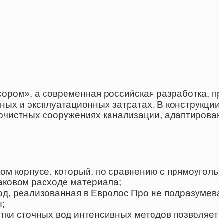
сором», а современная российская разработка,
ных и эксплуатационных затратах. В конструкц
 очистных сооружениях канализации, адаптирова
ком корпусе, который, по сравнению с прямоуго
аковом расходе материала;
од, реализованная в Евролос Про не подразумева
;
стки сточных вод интенсивных методов позволяе