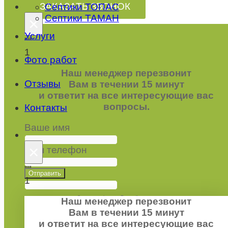
ЗАКАЗАТЬ ЗВОНОК
Септики ТОПАС
Септики ТАМАН
×
Услуги
""
1
Фото работ
Наш менеджер перезвонит
Отзывы
Вам в течении 15 минут
и ответит на все интересующие вас
вопросы.
Контакты
Ваше имя
×
Ваш телефон
""
Отправить
1
Заполняя форму, Вы даёте согласие на
Наш менеджер перезвонит
обработку ваших персональных данных
.
Вам в течении 15 минут
и ответит на все интересующие вас
keyboard_arrow_left
Previous