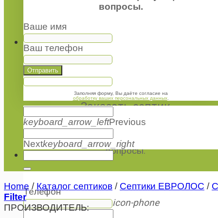
вопросы.
Next
keyboard_arrow_right
Ваше имя
Ваш телефон
×
Отправить
""
1
Заполняя форму, Вы даёте согласие на
обработку ваших персональных данных
.
Заказать септик
keyboard_arrow_left
Previous
Наш менеджер перезвонит Вам в течении 1
минут и ответит на все интересующие вас
Next
keyboard_arrow_right
вопросы.
Search
for:
Home
/
Каталог септиков
/
Септики ЕВРОЛОС
/
С
Телефон
Filter
icon-phone
ПРОИЗВОДИТЕЛЬ: