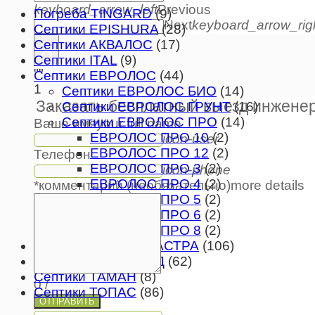
keyboard_arrow_left
Previous
Погреба TINGARD
(9)
Next
keyboard_arrow_rig
Септики EPISHURA
(28)
×
Септики АКВАЛОС
(17)
Септики ITAL
(9)
""
Септики ЕВРОЛОС
(44)
1
Септики ЕВРОЛОС БИО
(14)
Заказать бесплатный выезд инжене
Септики ЕВРОЛОС ГРУНТ
(16)
Септики ЕВРОЛОС ПРО
(14)
Ваше имя
your full name
ЕВРОЛОС ПРО 10
(2)
icon-user
ЕВРОЛОС ПРО 12
(2)
Телефон
ЕВРОЛОС ПРО 3
(2)
icon-phone
ЕВРОЛОС ПРО 4
(2)
*комментарий (необязательно)
more details
ЕВРОЛОС ПРО 5
(2)
ЕВРОЛОС ПРО 6
(2)
ЕВРОЛОС ПРО 8
(2)
Септики ЮНИЛОС АСТРА
(106)
Септики ЭКО ГРАНД
(62)
Септики ТАМАН
(8)
0
/
Септики ТОПАС
(86)
ОТПРАВИТЬ