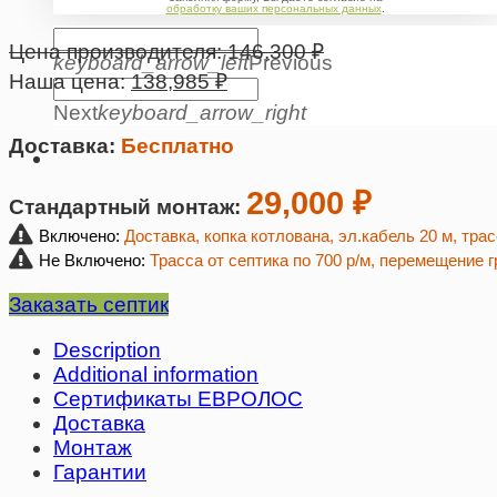
обработку ваших персональных данных
.
Цена производителя:
146,300
₽
keyboard_arrow_left
Previous
Наша цена:
138,985
₽
Next
keyboard_arrow_right
Доставка:
Бесплатно
29,000 ₽
Стандартный монтаж:
Включено:
Доставка, копка котлована, эл.кабель 20 м, тра
Не Включено:
Трасса от септика по 700 р/м, перемещение г
Заказать септик
Description
Additional information
Сертификаты ЕВРОЛОС
Доставка
Монтаж
Гарантии