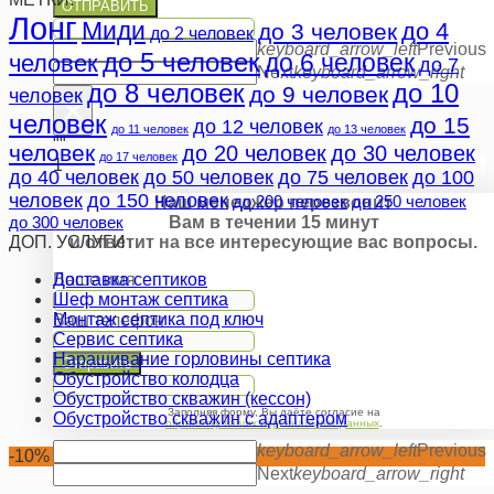
ОТПРАВИТЬ
Лонг
Миди
до 4
до 3 человек
до 2 человек
keyboard_arrow_left
Previous
до 5 человек
до 6 человек
человек
до 7
Next
keyboard_arrow_right
до 8 человек
до 10
до 9 человек
человек
×
человек
до 15
до 12 человек
до 11 человек
до 13 человек
""
человек
до 20 человек
до 30 человек
до 17 человек
1
до 40 человек
до 50 человек
до 75 человек
до 100
человек
до 150 человек
до 200 человек
до 250 человек
Наш менеджер перезвонит
до 300 человек
Вам в течении 15 минут
ДОП. УСЛУГИ
и ответит на все интересующие вас вопросы.
Доставка септиков
Ваше имя
Шеф монтаж септика
Монтаж септика под ключ
Ваш телефон
Сервис септика
Наращивание горловины септика
Отправить
Обустройство колодца
Обустройство скважин (кессон)
Заполняя форму, Вы даёте согласие на
Обустройство скважин с адаптером
обработку ваших персональных данных
.
keyboard_arrow_left
Previous
-10%
Next
keyboard_arrow_right