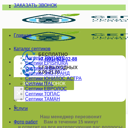
ЗАКАЗАТЬ ЗВОНОК
Skip
to
content
Главная
Каталог септиков
БЕСПЛАТНО
Погреба TINGARD
+7 (991) 623-02-88
Септики EPISHURA
БЕЗ ВЫХОДНЫХ
Септики АКВАЛОС
9.00-21.00
Септики ЭКО ГРАНД
Септики ЮНИЛОС АСТРА
ЗАКАЗАТЬ ЗВОНОК
Септики ITAL
Септики ЕВРОЛОС
×
Септики ТОПАС
Септики ТАМАН
""
1
Услуги
Наш менеджер перезвонит
Фото работ
Вам в течении 15 минут
и ответит на все интересующие вас вопросы.