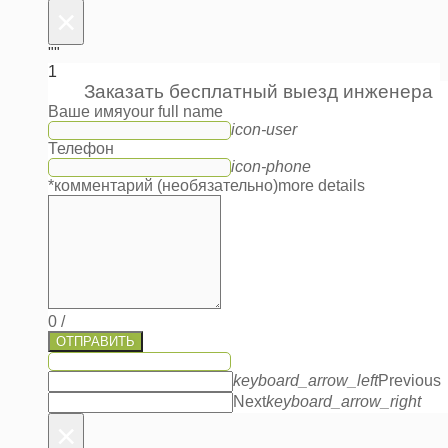
×
""
1
Заказать бесплатный выезд инженера
Ваше имя
your full name
icon-user
Телефон
icon-phone
*комментарий (необязательно)
more details
0
/
ОТПРАВИТЬ
keyboard_arrow_left
Previous
Next
keyboard_arrow_right
×