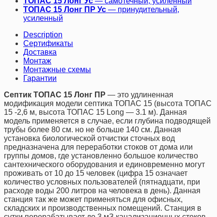
ТОПАС 15 Лонг Ус
— самотечный, усиленный
ТОПАС 15 Лонг ПР Ус
— принудительный,
усиленный
Description
Сертификаты
Доставка
Монтаж
Монтажные схемы
Гарантии
Септик ТОПАС 15 Лонг ПР
—
это удлиненная
модификация модели септика ТОПАС 15 (высота ТОПАС
15 -2,6 м, высота ТОПАС 15 Long — 3.1 м). Данная
модель применяется в случае, если глубина подводящей
трубы более 80 см. но не больше 140 см. Данная
установка биологической отчистки сточных вод
предназначена для переработки стоков от дома или
группы домов, где установленно большое количество
сантехнического оборудования и единовременно могут
проживать от 10 до 15 человек (цифра 15 означает
количество условных пользователей (пятнадцати, при
расходе воды 200 литров на человека в день). Данная
станция так же может применяться для офисных,
складских и производственных помещений. Станция в
сутки перерабатывает до 3 мЗ канализационных стоков,