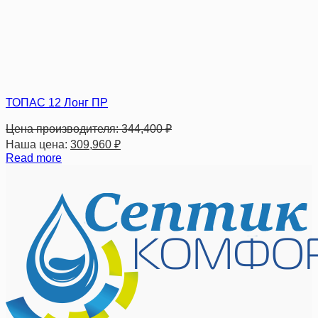
ТОПАС 12 Лонг ПР
Цена производителя:
344,400
₽
Наша цена:
309,960
₽
Read more