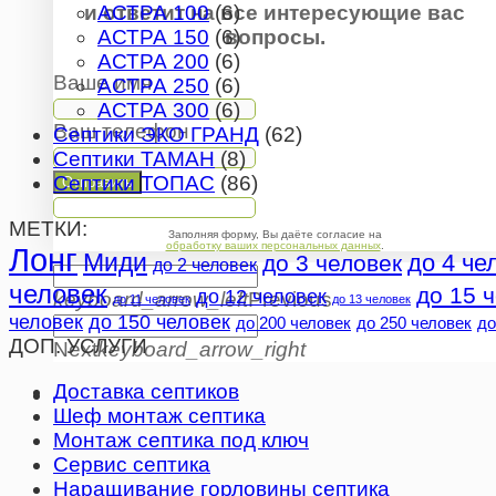
и ответит на все интересующие вас
АСТРА 100
(6)
вопросы.
АСТРА 150
(6)
АСТРА 200
(6)
Ваше имя
АСТРА 250
(6)
АСТРА 300
(6)
Ваш телефон
Септики ЭКО ГРАНД
(62)
Септики ТАМАН
(8)
Септики ТОПАС
(86)
Отправить
МЕТКИ:
Заполняя форму, Вы даёте согласие на
обработку ваших персональных данных
.
Лонг
Миди
до 4 че
до 3 человек
до 2 человек
человек
до 15 
до 12 человек
keyboard_arrow_left
Previous
до 11 человек
до 13 человек
человек
до 150 человек
до 200 человек
до 250 человек
до
ДОП. УСЛУГИ
Next
keyboard_arrow_right
Доставка септиков
Шеф монтаж септика
Монтаж септика под ключ
Сервис септика
Наращивание горловины септика