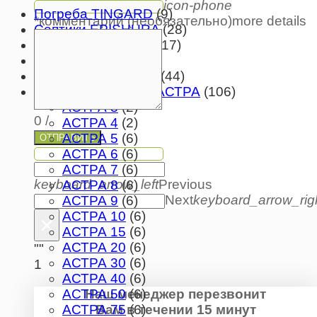
icon-phone
Погреба TINGARD
(9)
*комментарий (необязательно)
more details
Септики EPISHURA
(28)
Септики АКВАЛОС
(17)
Септики ITAL
(9)
Септики ЕВРОЛОС
(44)
Септики ЮНИЛОС АСТРА
(106)
АСТРА 3
(2)
0
/
АСТРА 4
(2)
АСТРА 5
(6)
ОТПРАВИТЬ
АСТРА 6
(6)
АСТРА 7
(6)
keyboard_arrow_left
Previous
АСТРА 8
(6)
Next
keyboard_arrow_rig
АСТРА 9
(6)
АСТРА 10
(6)
×
АСТРА 15
(6)
АСТРА 20
(6)
""
АСТРА 30
(6)
1
АСТРА 40
(6)
Наш менеджер перезвонит
АСТРА 50
(6)
Вам в течении 15 минут
АСТРА 75
(6)