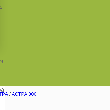
5
ht
ра
ТРА
/
АСТРА 300