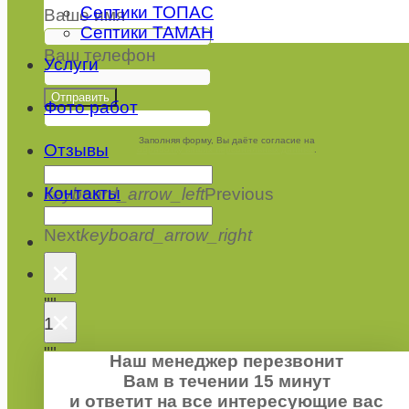
Септики ТОПАС
Ваше имя
Септики ТАМАН
Ваш телефон
Услуги
Отправить
Фото работ
Заполняя форму, Вы даёте согласие на
Отзывы
обработку ваших персональных данных
.
Контакты
keyboard_arrow_left
Previous
Next
keyboard_arrow_right
×
""
×
1
""
Наш менеджер перезвонит
1
Вам в течении 15 минут
Заказать септик
и ответит на все интересующие вас