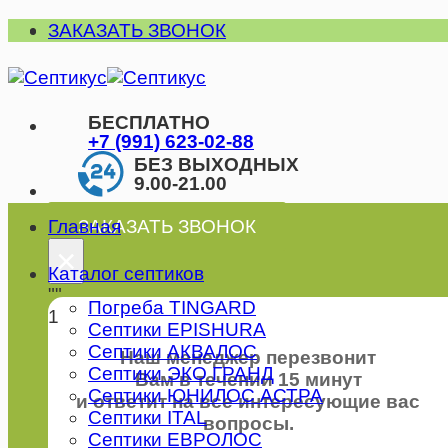
Skip
ЗАКАЗАТЬ ЗВОНОК
to
content
БЕСПЛАТНО
+7 (991) 623-02-88
БЕЗ ВЫХОДНЫХ
9.00-21.00
Главная
ЗАКАЗАТЬ ЗВОНОК
×
Каталог септиков
""
Погреба TINGARD
1
Септики EPISHURA
Септики АКВАЛОС
Наш менеджер перезвонит
Септики ЭКО ГРАНД
Вам в течении 15 минут
Септики ЮНИЛОС АСТРА
и ответит на все интересующие вас
Септики ITAL
вопросы.
Септики ЕВРОЛОС