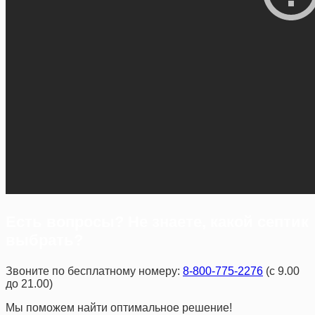
Есть вопросы? Не знаете, какой септик
выбрать?
Звоните по бесплатному номеру:
8-800-775-2276
(с 9.00
до 21.00)
Мы поможем найти оптимальное решение!