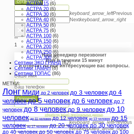
ОТПРАВИТЬ
АСТРА 15
(6)
АСТРА 20
(6)
keyboard_arrow_left
Previous
АСТРА 30
(6)
АСТРА 40
(6)
Next
keyboard_arrow_right
АСТРА 50
(6)
×
АСТРА 75
(6)
АСТРА 100
(6)
""
АСТРА 150
(6)
1
АСТРА 200
(6)
АСТРА 250
(6)
Наш менеджер перезвонит
АСТРА 300
(6)
Вам в течении 15 минут
Септики ЭКО ГРАНД
(62)
и ответит на все интересующие вас вопросы.
Септики ТАМАН
(8)
Септики ТОПАС
(86)
Ваше имя
МЕТКИ:
Ваш телефон
Лонг
Миди
до 4
до 3 человек
до 2 человек
Отправить
до 5 человек
до 6 человек
человек
до 7
до 8 человек
до 10
до 9 человек
человек
Заполняя форму, Вы даёте согласие на
обработку ваших персональных данных
.
человек
до 15
до 12 человек
до 11 человек
до 13 человек
keyboard_arrow_left
Previous
человек
до 20 человек
до 30 человек
до 17 человек
Next
keyboard_arrow_right
до 40 человек
до 50 человек
до 75 человек
до 100