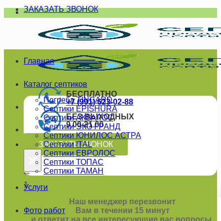
ЗАКАЗАТЬ ЗВОНОК
Skip
to
content
Главная
Каталог септиков
БЕСПЛАТНО
Погреба TINGARD
+7 (991) 623-02-88
Септики EPISHURA
БЕЗ ВЫХОДНЫХ
Септики АКВАЛОС
9.00-21.00
Септики ЭКО ГРАНД
Септики ЮНИЛОС АСТРА
ЗАКАЗАТЬ ЗВОНОК
Септики ITAL
Септики ЕВРОЛОС
×
Септики ТОПАС
Септики ТАМАН
""
1
Услуги
Наш менеджер перезвонит
Фото работ
Вам в течении 15 минут
и ответит на все интересующие вас вопросы.