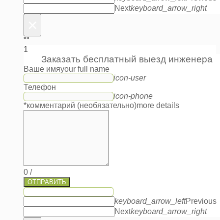
Next
keyboard_arrow_right
×
""
1
Заказать бесплатный выезд инженера
Ваше имя
your full name
icon-user
Телефон
icon-phone
*комментарий (необязательно)
more details
0
/
ОТПРАВИТЬ
keyboard_arrow_left
Previous
Next
keyboard_arrow_right