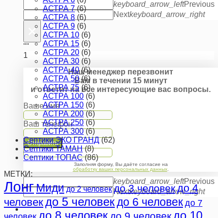
keyboard_arrow_left
Previous
АСТРА 7
(6)
Next
keyboard_arrow_right
АСТРА 8
(6)
×
АСТРА 9
(6)
АСТРА 10
(6)
АСТРА 15
(6)
""
АСТРА 20
(6)
1
АСТРА 30
(6)
АСТРА 40
(6)
Наш менеджер перезвонит
АСТРА 50
(6)
Вам в течении 15 минут
АСТРА 75
(6)
и ответит на все интересующие вас вопросы.
АСТРА 100
(6)
АСТРА 150
(6)
Ваше имя
АСТРА 200
(6)
АСТРА 250
(6)
Ваш телефон
АСТРА 300
(6)
Септики ЭКО ГРАНД
(62)
Отправить
Септики ТАМАН
(8)
Септики ТОПАС
(86)
Заполняя форму, Вы даёте согласие на
обработку ваших персональных данных
.
МЕТКИ:
keyboard_arrow_left
Previous
Лонг
Миди
до 4
до 3 человек
до 2 человек
Next
keyboard_arrow_right
до 5 человек
до 6 человек
человек
до 7
до 8 человек
до 10
до 9 человек
человек