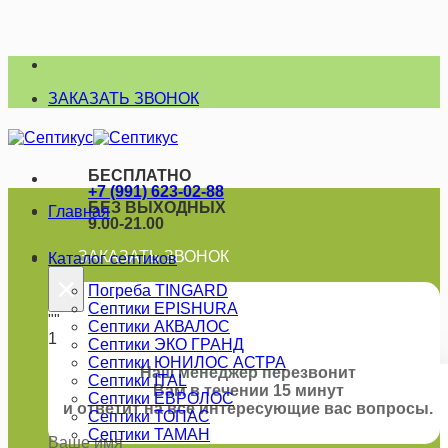
Skip
to
ЗАКАЗАТЬ ЗВОНОК
content
БЕСПЛАТНО
+7 (991) 623-02-88
БЕЗ ВЫХОДНЫХ
Главная
9.00-21.00
ЗАКАЗАТЬ ЗВОНОК
Каталог септиков
×
Погреба TINGARD
Септики EPISHURA
""
Септики АКВАЛОС
1
Септики ЭКО ГРАНД
Септики ЮНИЛОС АСТРА
Наш менеджер перезвонит
Септики ITAL
Вам в течении 15 минут
Септики ЕВРОЛОС
и ответит на все интересующие вас вопросы.
Септики ТОПАС
Септики ТАМАН
Ваше имя