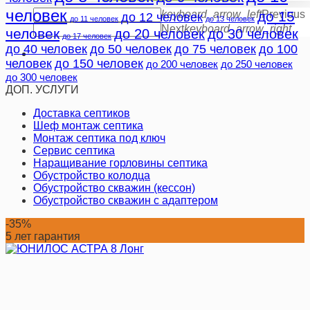
человек
до 15
keyboard_arrow_left
Previous
до 12 человек
до 11 человек
до 13 человек
Next
keyboard_arrow_right
человек
до 20 человек
до 30 человек
до 17 человек
до 40 человек
до 50 человек
до 75 человек
до 100
человек
до 150 человек
до 200 человек
до 250 человек
до 300 человек
ДОП. УСЛУГИ
Доставка септиков
Шеф монтаж септика
Монтаж септика под ключ
Сервис септика
Наращивание горловины септика
Обустройство колодца
Обустройство скважин (кессон)
Обустройство скважин с адаптером
-35%
5 лет гарантия